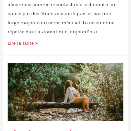
décennies comme incontestable, est remise en
cause par des études scientifiques et par une
large majorité du corps médical. La césarienne
répétée était automatique, aujourd’hui …
Choisir
Lire la suite »
l’AVAC
?