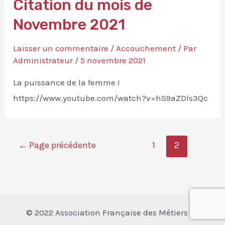
Citation du mois de
Novembre 2021
Laisser un commentaire
/
Accouchement
/ Par
Administrateur
/
5 novembre 2021
La puissance de la femme !
https://www.youtube.com/watch?v=hS9aZDls3Qc
Pagination
←
Page précédente
1
2
des
publications
© 2022
A
ssociation
F
rançaise des
M
étiers de