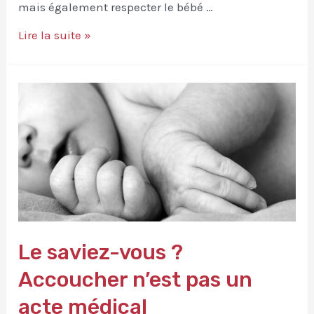
mais également respecter le bébé …
Coup
Lire la suite »
de
coeur
Texte
de
Fréderick
LEBOYER
Le saviez-vous ?
Accoucher n’est pas un
acte médical