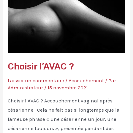
?
Accoucher
n’est
pas
un
acte
médical
Choisir l’AVAC ?
Laisser un commentaire
/
Accouchement
/ Par
Administrateur
/
15 novembre 2021
Choisir l’AVAC ? Accouchement vaginal après
césarienne Cela ne fait pas si longtemps que la
fameuse phrase « une césarienne un jour, une
césarienne toujours », présentée pendant des